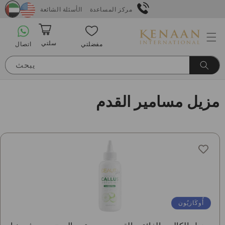
انتقل
مركز المساعدة
الأسئلة الشائعة
إلى
المحتوى
سلتي
اتصال
مفضلتي
عربة
التسوق
يبحث
م
مزيل مسامير القدم
ج
م
و
ع
ة
أُوكَازيُون
: