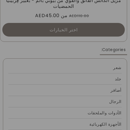
مزيل الكالس الفائق والقوي من بيوتي بالم - بعبير فِربينيا
الحمضيات
السعر
من
سعر
AED45.00
AED110.00
العادي
البيع
اختر الخيارات
Categories:
شعر
جلد
أضافر
الرجال
الأدوات والملحقات
الأجهزة الكهربائية